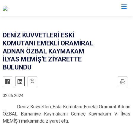
Balıkesir
DENİZ KUVVETLERİ ESKİ
KOMUTANI EMEKLİ ORAMİRAL
Ayvalık
Havran
ADNAN ÖZBAL KAYMAKAM
Balya
İvrindi
İLYAS MEMİŞ’E ZİYARETTE
Bandırma
Kepsut
BULUNDU
Bigadiç
Manyas
Burhaniye
Marmara
Dursunbey
Savaştepe
02.05.2024
Edremit
Sındırgı
Deniz Kuvvetleri Eski Komutanı Emekli Oramiral Adnan
Erdek
Susurluk
ÖZBAL Burhaniye Kaymakamı Gömeç Kaymakam V. İlyas
Gömeç
Karesi
MEMİŞ’i makamında ziyaret etti.
Gönen
Altıeylül