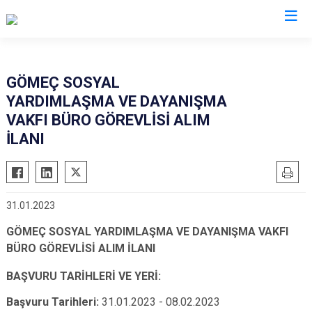
Balıkesir
GÖMEÇ SOSYAL
YARDIMLAŞMA VE DAYANIŞMA
Ayvalık
Havran
VAKFI BÜRO GÖREVLİSİ ALIM
Balya
İvrindi
İLANI
Bandırma
Kepsut
Bigadiç
Manyas
Burhaniye
Marmara
31.01.2023
Dursunbey
Savaştepe
GÖMEÇ SOSYAL YARDIMLAŞMA VE DAYANIŞMA VAKFI
Edremit
Sındırgı
BÜRO GÖREVLİSİ ALIM İLANI
Erdek
Susurluk
BAŞVURU TARİHLERİ VE YERİ:
Gömeç
Karesi
Başvuru Tarihleri:
31.01.2023 - 08.02.2023
Gönen
Altıeylül